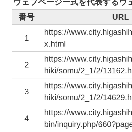
ウェブページ一式を代表するウ
番号
URL
https://www.city.higashih
1
x.html
https://www.city.higashih
2
hiki/somu/2_1/2/13162.h
https://www.city.higashih
3
hiki/somu/2_1/2/14629.h
https://www.city.higashih
4
bin/inquiry.php/660?pa