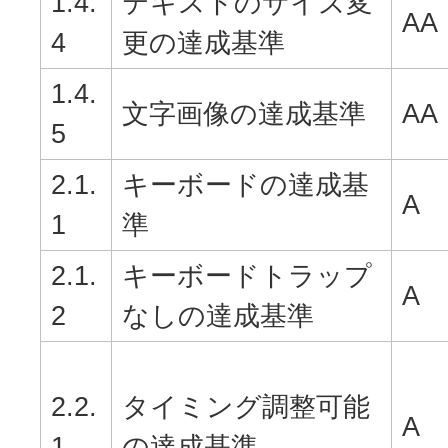
1.4.
テキストのサイズ変
AA
4
更の達成基準
1.4.
文字画像の達成基準
AA
5
2.1.
キーボードの達成基
A
1
準
2.1.
キーボードトラップ
A
2
なしの達成基準
2.2.
タイミング調整可能
A
1
の達成基準