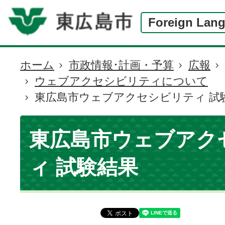
Foreign Lan
ホーム
市政情報･計画・予算
広報
現
ウェブアクセシビリティについて
在
東広島市ウェブアクセシビリティ 試
の
位
置
東広島市ウェブアク
ィ 試験結果