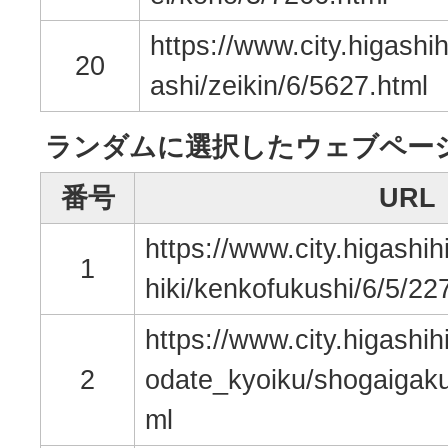
https://www.city.higashih
20
ashi/zeikin/6/5627.html
ランダムに選択したウェブペー
番号
URL
https://www.city.higashih
1
hiki/kenkofukushi/6/5/22
https://www.city.higashih
2
odate_kyoiku/shogaigaku
ml