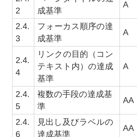
A
2
成基準
2.4.
フォーカス順序の達
A
3
成基準
リンクの目的（コン
2.4.
テキスト内）の達成
A
4
基準
2.4.
複数の手段の達成基
AA
5
準
2.4.
見出し及びラベルの
AA
6
達成基準