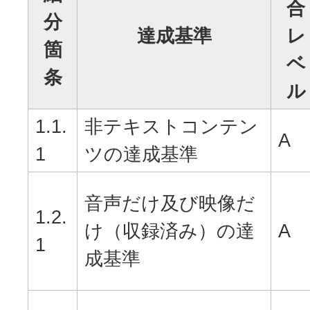
合
分
達成基準
レ
箇
ベ
条
ル
1.1.
非テキストコンテン
A
1
ツの達成基準
音声だけ及び映像だ
1.2.
け（収録済み）の達
A
1
成基準