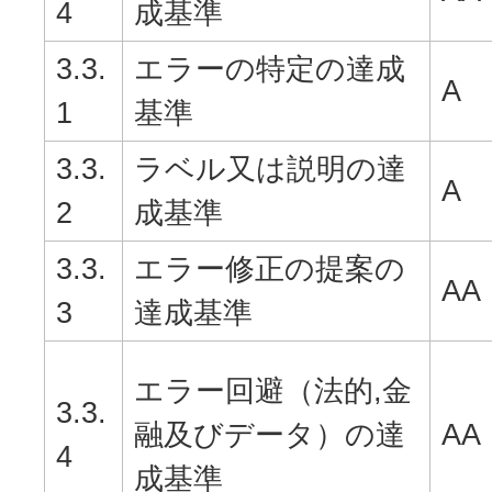
4
成基準
3.3.
エラーの特定の達成
A
1
基準
3.3.
ラベル又は説明の達
A
2
成基準
3.3.
エラー修正の提案の
AA
3
達成基準
エラー回避（法的,金
3.3.
融及びデータ）の達
AA
4
成基準