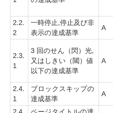
2.2.
一時停止,停止及び非
A
2
表示の達成基準
3 回のせん（閃）光,
2.3.
又はしきい（閾）値
A
1
以下の達成基準
2.4.
ブロックスキップの
A
1
達成基準
2.4.
ページタイトルの達