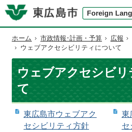
Foreign Lan
ホーム
市政情報･計画・予算
広報
現
ウェブアクセシビリティについて
在
の
位
ウェブアクセシビリ
置
て
東広島市ウェブアク
東
セシビリティ方針
セ