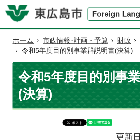
Foreign Lan
ホーム
市政情報･計画・予算
財政
現
令和5年度目的別事業群説明書(決算)
在
の
位
令和5年度目的別事
置
(決算)
更新日