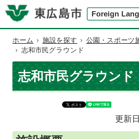
Foreign Lan
ホーム
施設を探す
公園・スポーツ
現
志和市民グラウンド
在
の
位
志和市民グラウンド
置
更新日