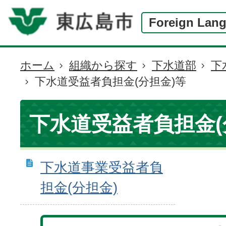
Foreign Lan
ホーム
組織から探す
下水道部
下
現
下水道受益者負担金(分担金)等
在
の
位
下水道受益者負担金(
置
下水道事業受益者負
担金(分担金)