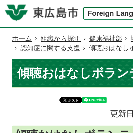
Foreign Lan
ホーム
組織から探す
健康福祉部
現
認知症に関する支援
傾聴おはなし
在
の
位
傾聴おはなしボラン
置
更新日