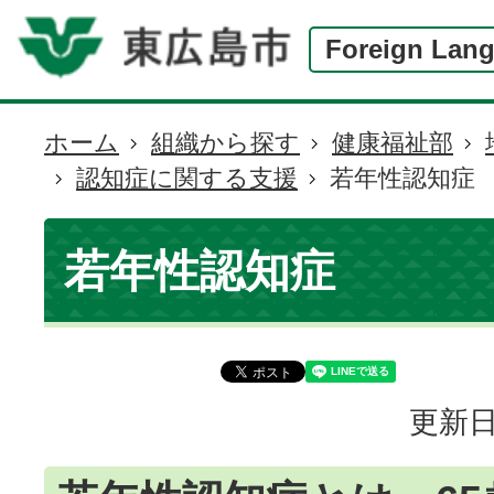
Foreign Lan
ホーム
組織から探す
健康福祉部
現
認知症に関する支援
若年性認知症
在
の
位
若年性認知症
置
更新日