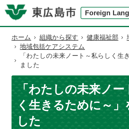
Foreign Lan
ホーム
組織から探す
健康福祉部
現
地域包括ケアシステム
在
「わたしの未来ノート～私らしく生
の
ました
位
置
「わたしの未来ノー
く生きるために～」
した