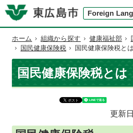
Foreign Lan
ホーム
組織から探す
健康福祉部
現
国民健康保険税
国民健康保険税と
在
の
位
国民健康保険税とは
置
更新日