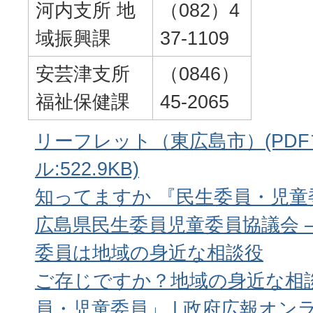
河内支所 地
（082）4
域振興課
37-1109
安芸津支所
（0846）
福祉保健課
45-2065
リーフレット（東広島市）(PD
ル:522.9KB)
知ってますか 『民生委員・児童委
広島県民生委員児童委員協議会 
委員は地域の身近な相談役
ご存じですか？地域の身近な相
員・児童委員」 | 政府広報オン