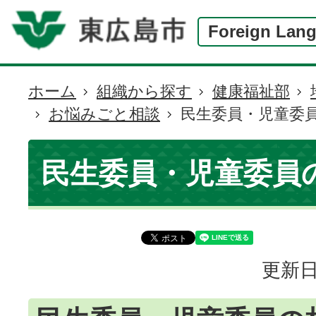
Foreign Lan
ホーム
組織から探す
健康福祉部
現
お悩みごと相談
民生委員・児童委
在
の
位
民生委員・児童委員
置
更新日