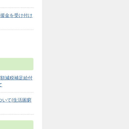
義援金を受け付け
定額減税補足給付
て
ついて(生活困窮