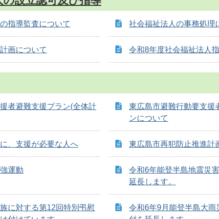
人の設立認可及び指導
の指導監査について
社会福祉法人の事務処理
計画について
令和8年度社会福祉法人
援者避難支援プラン(全体計
東広島市避難行動要支援
ンについて
に、支援が必要な人へ
東広島市再犯防止推進計
強運動
令和6年能登半島地震災
延長します。
族に対する第12回特別弔慰
令和6年9月能登半島大雨