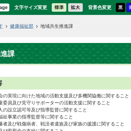
文字サイズ変更
背景色変更
age
す
健康福祉部
地域共生推進課
推進課
容
会の実現に向けた地域の活動支援及び多機関協働に関すること
童委員及び見守りサポーターの活動支援に関すること
人の設立認可等及び指導監督に関すること
福祉事業の指導監督等に関すること
爆者及び戦傷病者、戦没者遺族及び家族の援護に関すること
及び弔慰金の支給に関すること