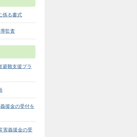
に係る書式
指導監査
者避難支援プラ
画
害義援金の受付を
災害義援金の受