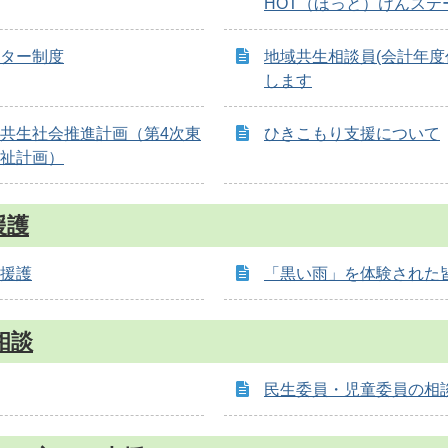
HOT（ほっと）けんステ
ター制度
地域共生相談員(会計年度
します
共生社会推進計画（第4次東
ひきこもり支援について
祉計画）
援護
援護
「黒い雨」を体験された
相談
民生委員・児童委員の相