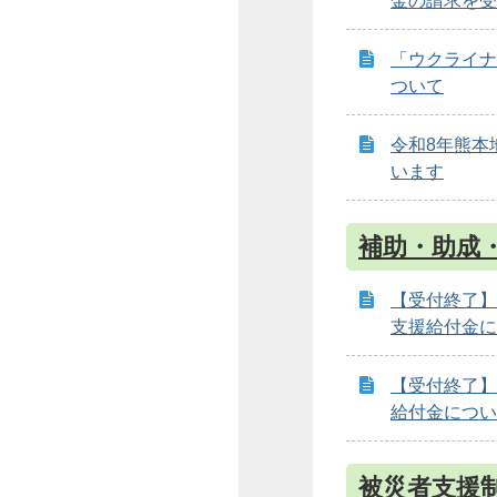
金の請求を受
「ウクライナ
ついて
令和8年熊本
います
補助・助成
【受付終了】
支援給付金に
【受付終了】
給付金につい
被災者支援