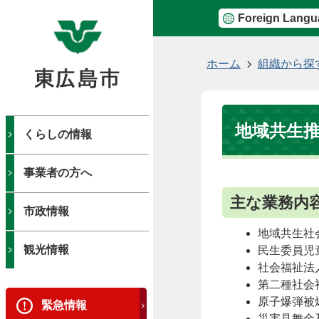
Foreign Langu
現
ホーム
組織から探
在
の
位
地域共生
置
くらしの情報
事業者の方へ
主な業務内
市政情報
地域共生社
観光情報
民生委員児
社会福祉法
第二種社会
原子爆弾被
緊急情報
災害見舞金