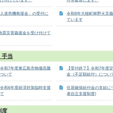
け付けています。
付を延長します。
人道危機救援金」の受付に
令和8年大槌町林野火災
ています
地震災害義援金を受け付けて
・手当
令和7年度東広島市物価高騰
【受付終了】令和7年度
ついて
金（不足額給付）につい
令和6年度経済対策臨時支援
住居確保給付金の支給に
て
者自立支援制度)
制度