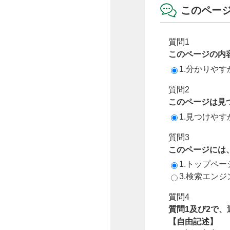
このペー
質問1
このページの内
1.分かりやす
質問2
このページは見
1.見つけやす
質問3
このページには
1.トップペ
3.検索エン
質問4
質問1及び2で
【自由記述】