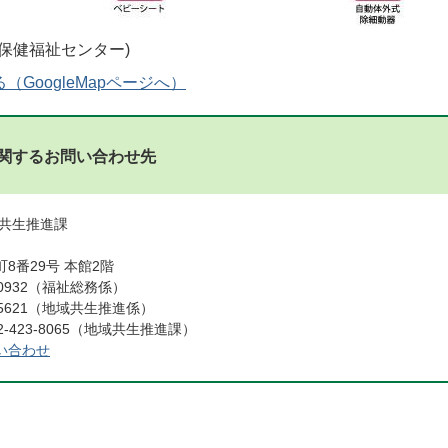
GoogleMapページへ）
関するお問い合わせ先
域共生推進課
8番29号 本館2階
0-0932（福祉総務係）
5621（地域共生推進係）
-423-8065（地域共生推進課）
い合わせ