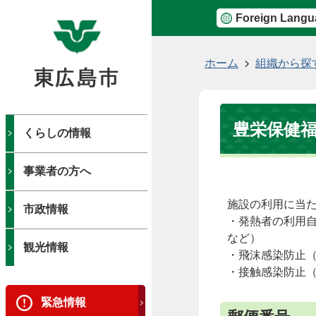
Foreign Langu
現
ホーム
組織から探
在
の
位
豊栄保健
置
くらしの情報
事業者の方へ
施設の利用に当
市政情報
・発熱者の利用
など）
観光情報
・飛沫感染防止
・接触感染防止
緊急情報