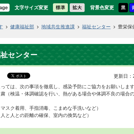
文字サイズ変更
背景色変更
age
す
健康福祉部
地域共生推進課
福祉センター
豊栄保
福祉センター
更新日：2
たっては、次の事項を徹底し、感染予防にご協力をお願いしま
自粛（検温・体調確認を行い、熱がある場合や体調不良の場合
（マスク着用、手指消毒、こまめな手洗いなど）
（人と人との距離の確保、室内の換気など）