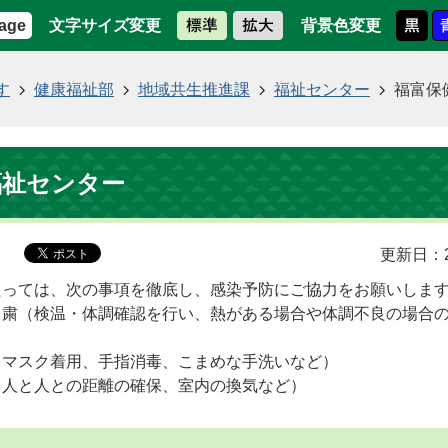
文字サイズ変更
背景色変更
age
す
健康福祉部
地域共生推進課
福祉センター
福富保
福祉センター
更新日：2
たっては、次の事項を徹底し、感染予防にご協力をお願いしま
自粛（検温・体調確認を行い、熱がある場合や体調不良の場合
（マスク着用、手指消毒、こまめな手洗いなど）
（人と人との距離の確保、室内の換気など）