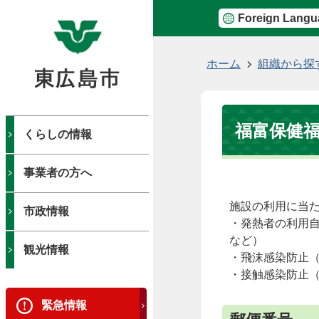
Foreign Langu
現
ホーム
組織から探
在
の
位
福富保健
置
くらしの情報
事業者の方へ
施設の利用に当
市政情報
・発熱者の利用
など）
観光情報
・飛沫感染防止
・接触感染防止
緊急情報