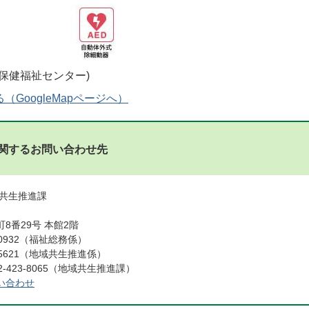
GoogleMapページへ）
関するお問い合わせ先
域共生推進課
8番29号 本館2階
0-0932（福祉総務係）
5621（地域共生推進係）
-423-8065（地域共生推進課）
い合わせ