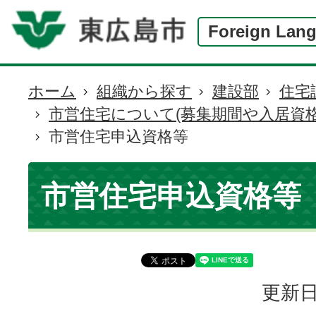
Foreign Lan
ホーム
組織から探す
建設部
住宅
現
市営住宅について(募集期間や入居資格
在
市営住宅申込資格等
の
位
置
市営住宅申込資格等
更新日