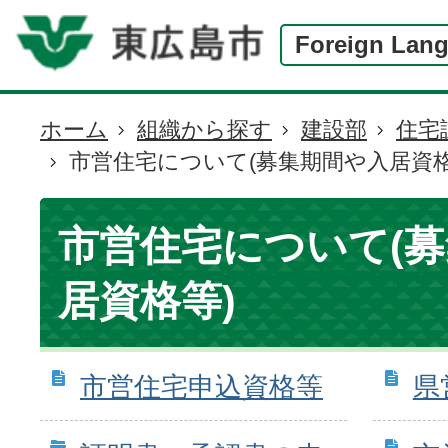
Foreign Lan
ホーム
組織から探す
建設部
住宅
現
市営住宅について(募集期間や入居資格
在
の
位
市営住宅について(
置
居資格等)
市営住宅申込資格等
県