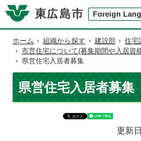
Foreign Lan
ホーム
組織から探す
建設部
住宅
現
市営住宅について(募集期間や入居資格
在
県営住宅入居者募集
の
位
置
県営住宅入居者募集
更新日