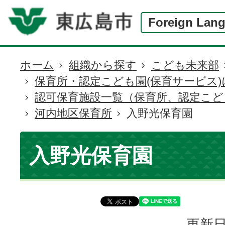
Foreign Lan
ホーム
組織から探す
こども未来部
現
保育所・認定こども園(保育サービス
在
認可保育施設一覧（保育所、認定こど
の
河内地区保育所
入野光保育園
位
置
入野光保育園
更新日