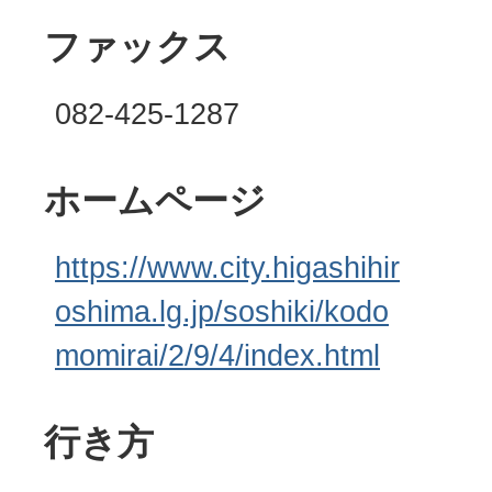
ファックス
082-425-1287
ホームページ
https://www.city.higashihir
oshima.lg.jp/soshiki/kodo
momirai/2/9/4/index.html
行き方