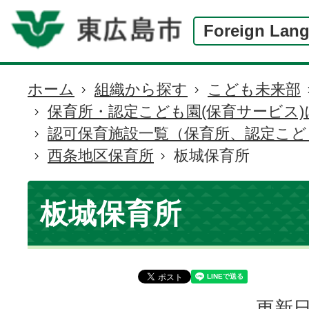
Foreign Lan
ホーム
組織から探す
こども未来部
現
保育所・認定こども園(保育サービス
在
認可保育施設一覧（保育所、認定こど
の
西条地区保育所
板城保育所
位
置
板城保育所
更新日