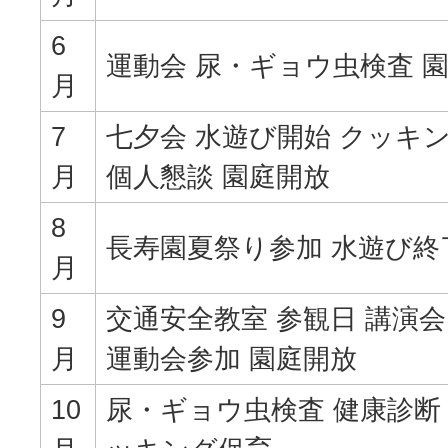
6
運動会 尿・ギョウ虫検査 
月
7
七夕会 水遊び開始 クッキ
月
個人懇談 園庭開放
8
長寿園夏祭り参加 水遊び終
月
9
交通安全教室 参観日 講演会
月
運動会参加 園庭開放
10
尿・ギョウ虫検査 健康診断