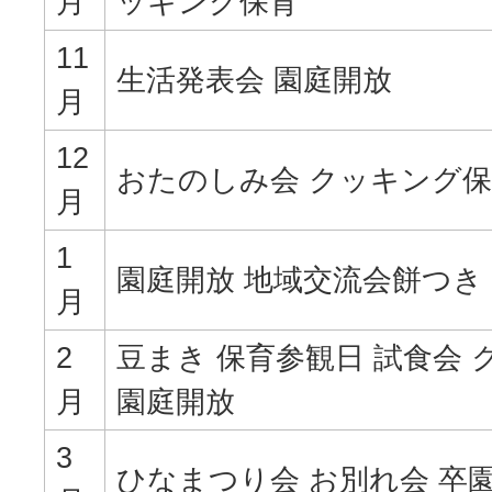
月
ッキング保育
11
生活発表会 園庭開放
月
12
おたのしみ会 クッキング保
月
1
園庭開放 地域交流会餅つき
月
2
豆まき 保育参観日 試食会 
月
園庭開放
3
ひなまつり会 お別れ会 卒