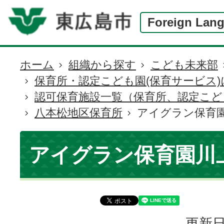
Foreign Lan
ホーム
組織から探す
こども未来部
現
保育所・認定こども園(保育サービス
在
認可保育施設一覧（保育所、認定こど
の
八本松地区保育所
アイグラン保育
位
置
アイグラン保育園川
更新日