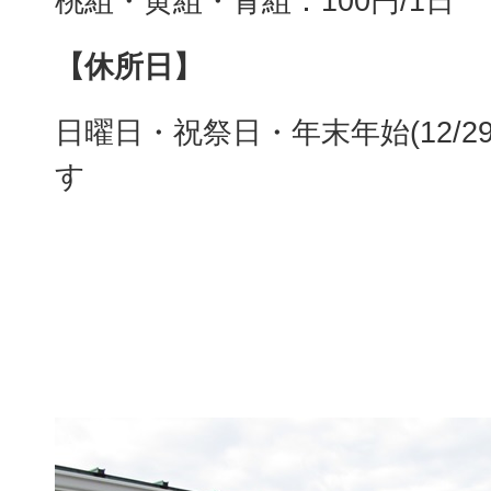
桃組・黄組・青組：100円/1日
【休所日】
日曜日・祝祭日・年末年始(12/29
す