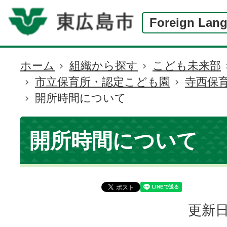
Foreign Lan
ホーム
組織から探す
こども未来部
現
市立保育所・認定こども園
寺西保
在
開所時間について
の
位
置
開所時間について
更新日