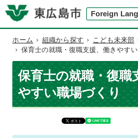
Foreign Lan
ホーム
組織から探す
こども未来部
現
保育士の就職・復職支援、働きやす
在
の
位
保育士の就職・復職
置
やすい職場づくり