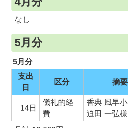
4月分
なし
5月分
5月分
支出
区分
摘要
日
儀礼的経
香典 風早
14日
費
迫田 一弘様