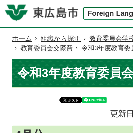
Foreign Lan
ホーム
組織から探す
教育委員会学
現
教育委員会交際費
令和3年度教育委
在
の
位
令和3年度教育委員
置
更新日