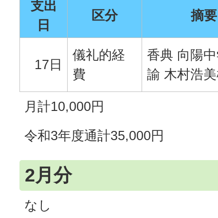
支出
区分
摘要
日
儀礼的経
香典 向陽
17日
費
諭 木村浩美
月計10,000円
令和3年度通計35,000円
2月分
なし