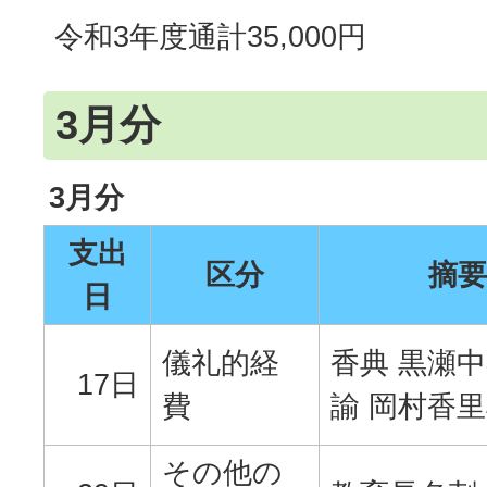
令和3年度通計35,000円
3月分
3月分
支出
区分
摘要
日
儀礼的経
香典 黒瀬
17日
費
諭 岡村香
その他の