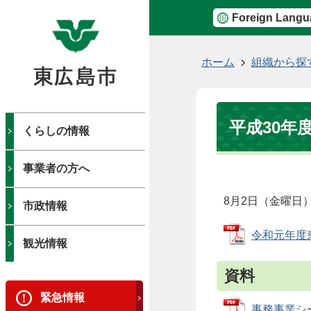
Foreign Langu
現
ホーム
組織から探
在
の
位
平成30年
置
くらしの情報
事業者の方へ
8月2日（金曜日
市政情報
令和元年度東
観光情報
資料
緊急情報
事務事業シー