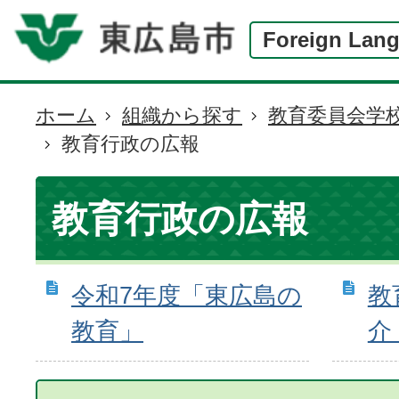
Foreign Lan
ホーム
組織から探す
教育委員会学
現
教育行政の広報
在
の
位
教育行政の広報
置
令和7年度「東広島の
教
教育」
介