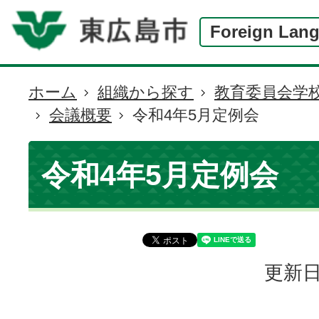
Foreign Lan
ホーム
組織から探す
教育委員会学
現
会議概要
令和4年5月定例会
在
の
位
令和4年5月定例会
置
更新日