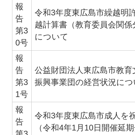
報
令和3年度東広島市繰越明
告
越計算書（教育委員会関係
第3
について
0号
報
告
公益財団法人東広島市教育
第3
振興事業団の経営状況につ
1号
報
令和3年度東広島市成人を
告
（令和4年1月10日開催延
第3