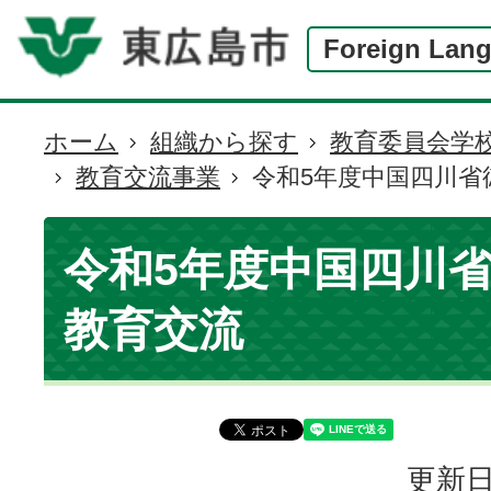
Foreign Lan
ホーム
組織から探す
教育委員会学
現
教育交流事業
令和5年度中国四川省
在
の
位
令和5年度中国四川
置
教育交流
更新日