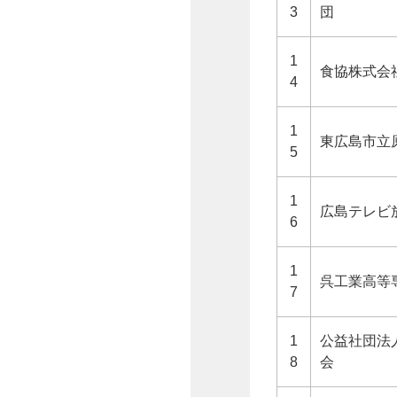
3
団
1
食協株式会
4
1
東広島市立
5
1
広島テレビ
6
1
呉工業高等
7
1
公益社団法
8
会