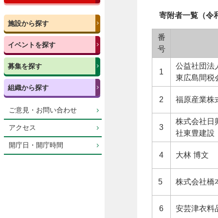
寄附者一覧（令
施設から探す
番
イベントを探す
号
公益社団法
募集を探す
1
東広島間税
組織から探す
2
福原産業株
ご意見・お問い合わせ
株式会社日
3
アクセス
社東豊建設
開庁日・開庁時間
4
大林 博文
5
株式会社橋
6
安芸津衣料