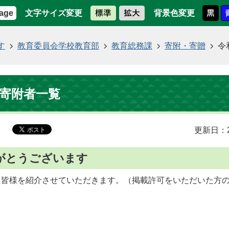
文字サイズ変更
背景色変更
age
す
教育委員会学校教育部
教育総務課
寄附・寄贈
令
 寄附者一覧
更新日：2
がとうございます
た皆様を紹介させていただきます。（掲載許可をいただいた方