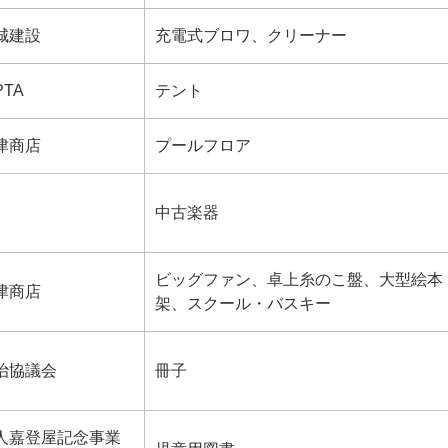
城建設
充電式ブロワ、クリーナー
TA
テント
津商店
プールフロア
中古楽器
ビッグファン、卓上糸のこ盤、大型絵本
津商店
架、スクール・バスキー
治協議会
冊子
人嘉登屋記念事業