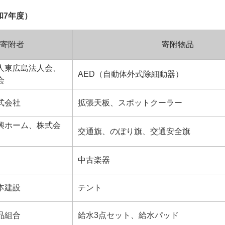
和7年度）
寄附者
寄附物品
人東広島法人会、
AED（自動体外式除細動器）
会
式会社
拡張天板、スポットクーラー
興ホーム、株式会
交通旗、のぼり旗、交通安全旗
中古楽器
本建設
テント
品組合
給水3点セット、給水パッド