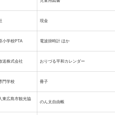
児童用図書
社
現金
原小学校PTA
電波掛時計 ほか
放送株式会社
おりづる平和カレンダー
専門学校
冊子
人東広島市観光協
のん太自由帳