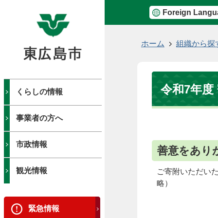
Foreign Langu
現
ホーム
組織から探
在
の
位
令和7年度
置
くらしの情報
事業者の方へ
市政情報
善意をあり
観光情報
ご寄附いただい
略）
緊急情報