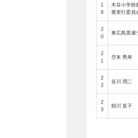
1
木谷小学校
9
業実行委員
2
東広島黒瀬
0
2
空本 秀寿
1
2
谷川 潤二
2
2
朝川 直子
3