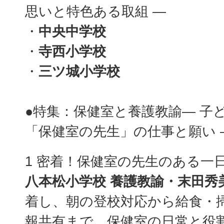
思いと特色ある取組 ―
・
中央中学校
・
寺西小学校
・
三ツ城小学校
●特集：保健室と養護教諭― 子
「保健室の先生」の仕事と願い 
1 密着！保健室の先生のある一
八本松小学校 養護教諭・末田秀
着し、朝の登校対応から給食・
報共有まで、保健室の日常と役