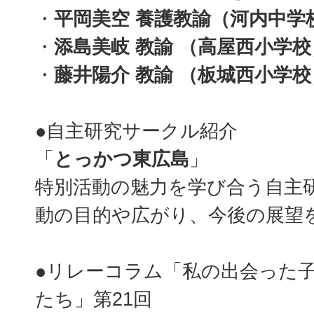
・
平岡美空 養護教諭（河内中学
・
添島美岐 教諭 （高屋西小学校
・
藤井陽介 教諭 （板城西小学校
●自主研究サークル紹介
「
とっかつ東広島
」
特別活動の魅力を学び合う自主
動の目的や広がり、今後の展望
●リレーコラム「私の出会った
たち」第21回