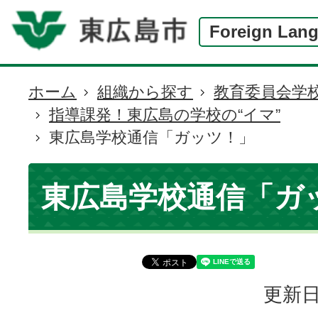
Foreign Lan
ホーム
組織から探す
教育委員会学
現
指導課発！東広島の学校の“イマ”
在
東広島学校通信「ガッツ！」
の
位
置
東広島学校通信「ガ
更新日