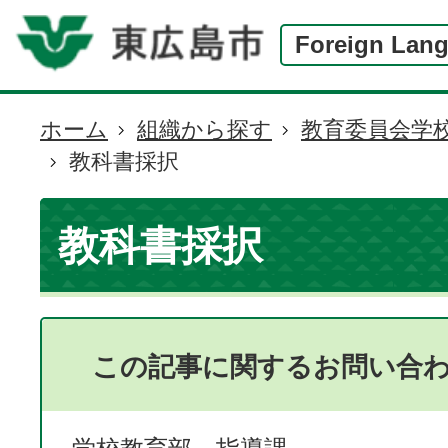
Foreign Lan
ホーム
組織から探す
教育委員会学
現
教科書採択
在
の
位
教科書採択
置
この記事に関するお問い合