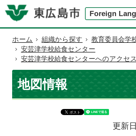
Foreign Lan
ホーム
組織から探す
教育委員会学
現
安芸津学校給食センター
在
安芸津学校給食センターへのアクセ
の
位
置
地図情報
更新日