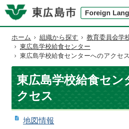
Foreign Lan
ホーム
組織から探す
教育委員会学
現
東広島学校給食センター
在
東広島学校給食センターへのアクセ
の
位
置
東広島学校給食セン
クセス
地図情報