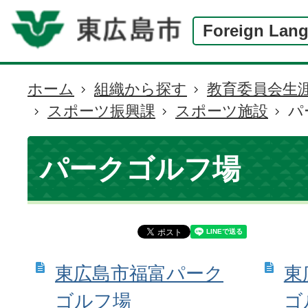
Foreign Lan
ホーム
組織から探す
教育委員会生
現
スポーツ振興課
スポーツ施設
パ
在
の
位
パークゴルフ場
置
東広島市福富パーク
東
ゴルフ場
ゴ