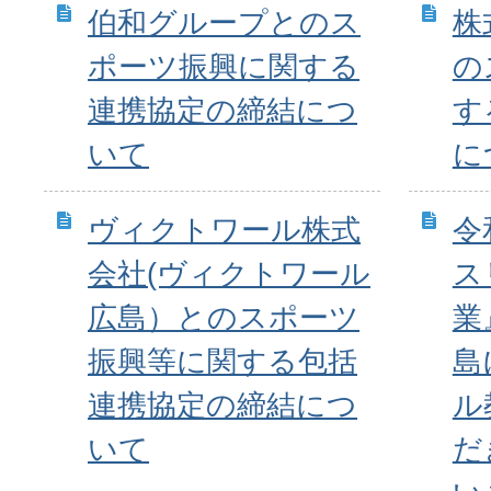
伯和グループとのス
株
ポーツ振興に関する
の
連携協定の締結につ
す
いて
に
ヴィクトワール株式
令
会社(ヴィクトワール
ス
広島）とのスポーツ
業
振興等に関する包括
島
連携協定の締結につ
ル
いて
だ