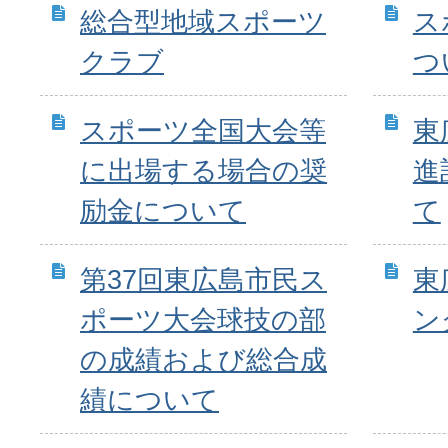
総合型地域スポーツ
ス
クラブ
つ
スポーツ全国大会等
東
に出場する場合の奨
進
励金について
て
第37回東広島市民ス
東
ポーツ大会球技の部
ン
の成績および総合成
績について