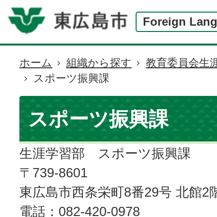
Foreign Lan
ホーム
組織から探す
教育委員会生
現
スポーツ振興課
在
の
位
スポーツ振興課
置
生涯学習部 スポーツ振興課
〒739-8601
東広島市西条栄町8番29号 北館2
電話：082-420-0978