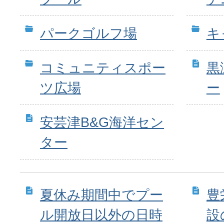
パークゴルフ場
キ
コミュニティスポー
黒
ツ広場
ー
安芸津B&G海洋セン
ター
夏休み期間中でプー
豊
ル開放日以外の日時
設