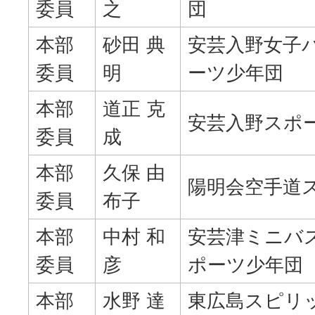
委員
之
団
本部
砂田 典
安芸入野女子
委員
明
ーツ少年団
本部
道正 克
安芸入野スポ
委員
成
本部
久保 由
陽明会空手道
委員
布子
本部
中村 和
安芸津ミニバ
委員
彦
ポーツ少年団
本部
水野 達
東広島スピリ