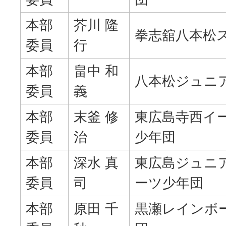
本部
芥川 隆
拳志舘八本松
委員
行
本部
畠中 和
八本松ジュニ
委員
義
本部
末釜 修
東広島寺西イ
委員
治
少年団
本部
深水 真
東広島ジュニ
委員
司
ーツ少年団
本部
原田 千
黒瀬レインボ