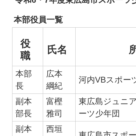
本部役員一覧
役
氏名
職
本部
広本
河内VBスポー
長
綱紀
副本
富樫
東広島ジュニ
部長
雅司
ーツ少年団
副本
西垣
東広島市スポ