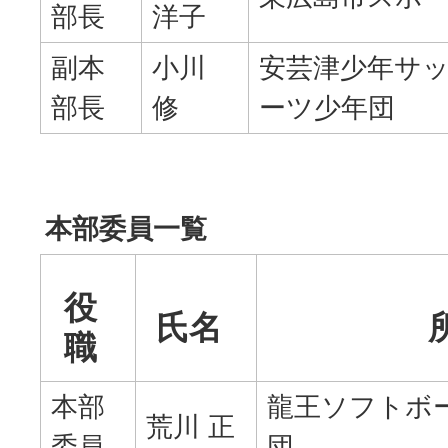
部長
洋子
副本
小川
安芸津少年サ
部長
修
ーツ少年団
本部委員一覧
役
氏名
職
本部
龍王ソフトボ
荒川 正
委員
団