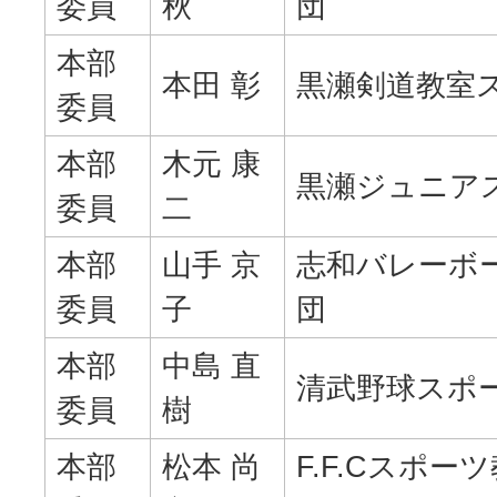
委員
秋
団
本部
本田 彰
黒瀬剣道教室
委員
本部
木元 康
黒瀬ジュニア
委員
二
本部
山手 京
志和バレーボ
委員
子
団
本部
中島 直
清武野球スポ
委員
樹
本部
松本 尚
F.F.Cスポ