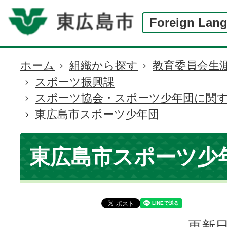
Foreign Lan
ホーム
組織から探す
教育委員会生
現
スポーツ振興課
在
スポーツ協会・スポーツ少年団に関
の
東広島市スポーツ少年団
位
置
東広島市スポーツ少
更新日