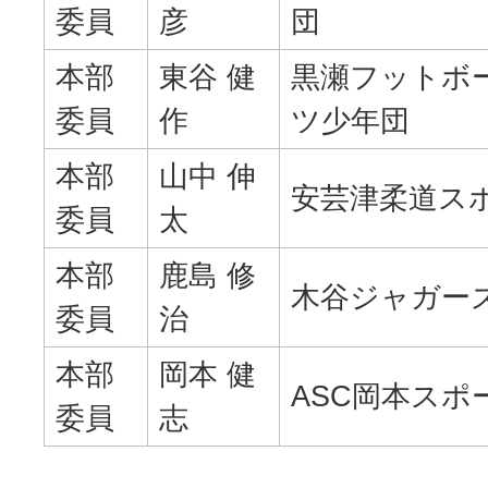
委員
彦
団
本部
東谷 健
黒瀬フットボ
委員
作
ツ少年団
本部
山中 伸
安芸津柔道ス
委員
太
本部
鹿島 修
木谷ジャガー
委員
治
本部
岡本 健
ASC岡本スポ
委員
志