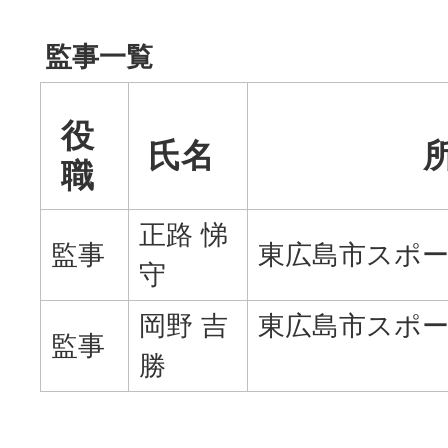
監事一覧
役
氏名
職
正路 悌
監事
東広島市スポ
守
岡野 吉
東広島市スポ
監事
勝