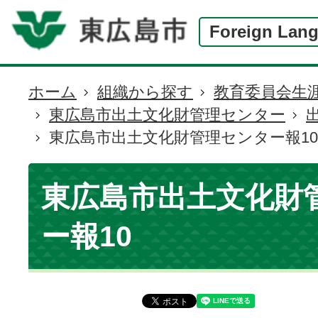
Foreign Lan
ホーム
組織から探す
教育委員会生
現
東広島市出土文化財管理センター
在
東広島市出土文化財管理センター報10
の
位
置
東広島市出土文化財
ー報10