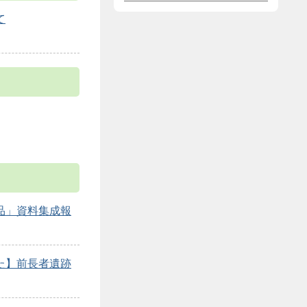
て
品」資料集成報
た】前長者遺跡