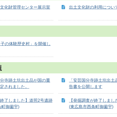
文化財管理センター展示室
出土文化財の利用につい
と子の体験歴史村」を開催し
報
分寺跡土坑出土品が国の重
「安芸国分寺跡土坑出土
定されました。
告書を公開します
終了しました】道照2号遺跡
【発掘調査が終了しまし
条町御薗宇)
(東広島市西条町御薗宇)