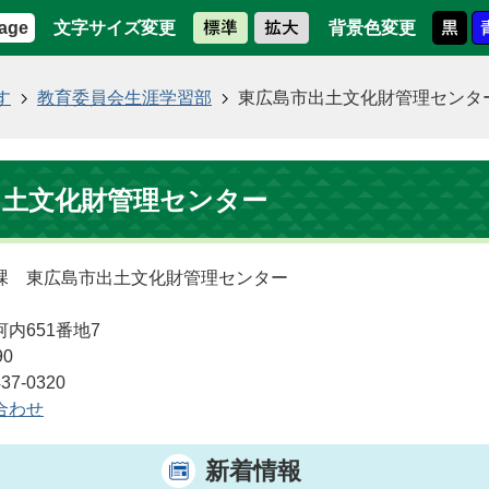
文字サイズ変更
背景色変更
age
す
教育委員会生涯学習部
東広島市出土文化財管理センタ
出土文化財管理センター
課 東広島市出土文化財管理センター
内651番地7
90
7-0320
合わせ
新着情報