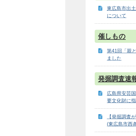
東広島市出土
について
催しもの
第41回「親
ました
発掘調査速
広島県安芸国
要文化財に指
【発掘調査が
(東広島市西