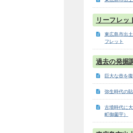
リーフレッ
東広島市出土
フレット
過去の発掘
巨大な壺を復
弥生時代の貼
古墳時代に大
町御薗宇）