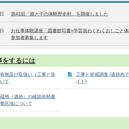
6日
第41回「親と子の体験歴史村」を開催しました
9日
お仕事体験講座「図書館司書×学芸員わくわくおしごと
参加者募集します
事をするには
有無及び取扱い（工事と発
工事と発掘調査 (遺跡内
いて
イド)
蔵地（遺跡）の確認依頼書
要区域について