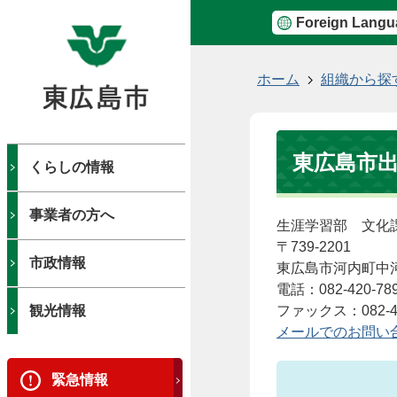
Foreign Langu
現
ホーム
組織から探
在
の
位
東広島市
置
くらしの情報
事業者の方へ
生涯学習部 文化
〒739-2201
市政情報
東広島市河内町中河
電話：082-420-78
観光情報
ファックス：082-43
メールでのお問い
緊急情報