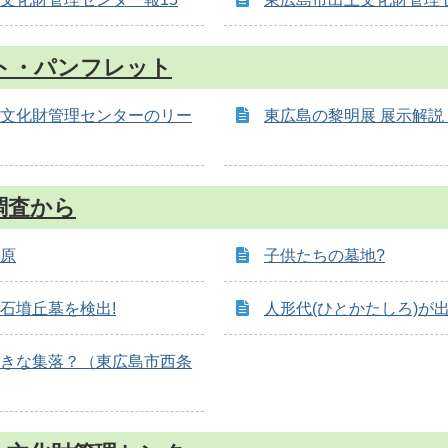
ト・パンフレット
文化財管理センターのリー
東広島の黎明展 展示解説
調査から
原
子供たちの墓地?
石墳丘墓を検出!
人形代(ひとかたしろ)が出
きな集落？（東広島市西条