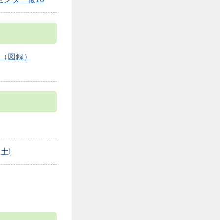
 （図録）
土!