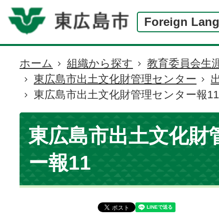
Foreign Lan
ホーム
組織から探す
教育委員会生
現
東広島市出土文化財管理センター
在
東広島市出土文化財管理センター報11
の
位
置
東広島市出土文化財
ー報11