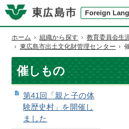
Foreign Lan
ホーム
組織から探す
教育委員会生
現
東広島市出土文化財管理センター
在
の
位
催しもの
置
第41回「親と子の体
験歴史村」を開催し
ました