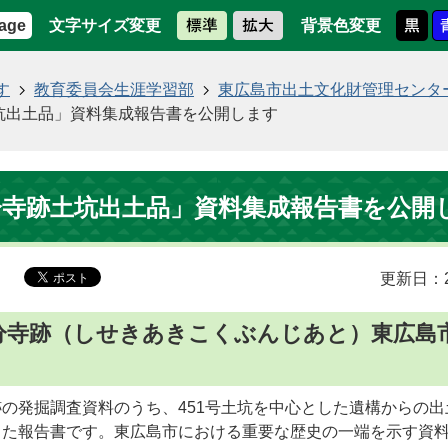
文字サイズ変更
背景色変更
age
す
教育委員会生涯学習部
東広島市出土文化財管理センタ
坑出土品」資料集成報告書を公開します
分寺跡土坑出土品」資料集成報告書を公開
更新日：2
分寺跡（しせきあきこくぶんじあと）東広島
の発掘調査資料のうち、451号土坑を中心とした遺構からの出
った報告書です。東広島市における重要な歴史の一端を示す資