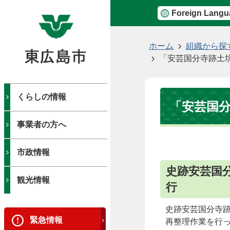
Foreign Langu
現
ホーム
組織から探
在
「安芸国分寺跡土
の
位
置
くらしの情報
「安芸国
事業者の方へ
市政情報
史跡安芸国
観光情報
行
史跡安芸国分寺跡
緊急情報
再整理作業を行