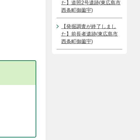
た】道照2号遺跡(東広島市
西条町御薗宇)
【発掘調査が終了しまし
た】前長者遺跡(東広島市
西条町御薗宇)