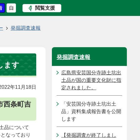
閲覧支援
ー
発掘調査速報
発掘調査速報
します
広島県安芸国分寺跡土坑出
土品が国の重要文化財に指
022年11月18日
定されました。
市西条町吉
「安芸国分寺跡土坑出土
品」資料集成報告書を公開
します
土品について
料となっており
【発掘調査が終了しまし