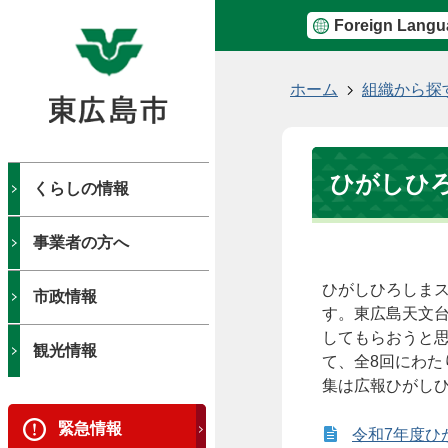
Foreign Langu
現
ホーム
組織から探
在
の
位
ひがしひ
置
くらしの情報
事業者の方へ
ひがしひろしまス
市政情報
す。東広島天文
してもらおうと
観光情報
て、全8回にわ
集は広報ひがしひ
緊急情報
令和7年度ひ