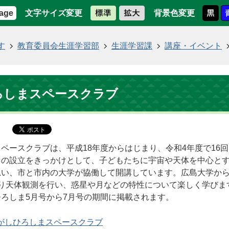
文字サイズ変更
背景色変更
age
す
教育委員会生涯学習部
生涯学習課
講座・イベント
ろしまスペースクラブ
ペースクラブは、平成18年度からはじまり、令和4年度で16
台の設立をきっかけとして、子どもたちに宇宙や天体を中心と
思い、市と市内の大学が協働して開講しています。広島大学か
たり天体観測を行い、惑星や月などの特性について楽しく学びま
ろしま5月号から7月号の期間に掲載されます。
がしひろしまスペースクラブ