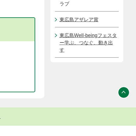
ラブ
東広島アザレア賞
東広島Well-beingフェスタ
ー学ぶ、つなぐ、動き出
す
ト