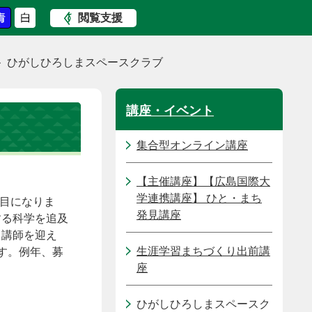
閲覧支援
ひがしひろしまスペースクラブ
講座・イベント
集合型オンライン講座
【主催講座】【広島国際大
学連携講座】 ひと・まち
回目になりま
発見講座
する科学を追及
ら講師を迎え
生涯学習まちづくり出前講
す。例年、募
座
ひがしひろしまスペースク