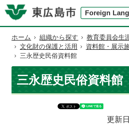
Foreign Lan
ホーム
組織から探す
教育委員会生
現
文化財の保護と活用
資料館・展示
在
三永歴史民俗資料館
の
位
置
三永歴史民俗資料館
更新日