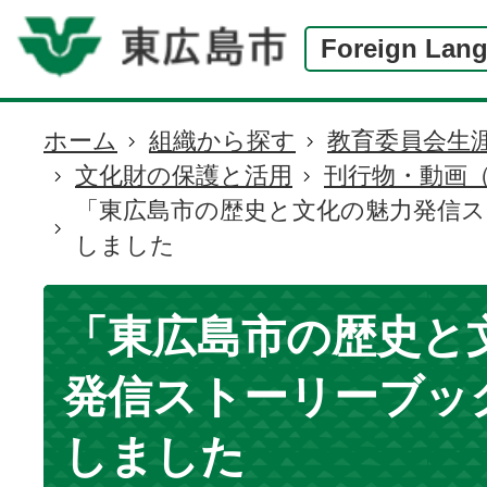
Foreign Lan
ホーム
組織から探す
教育委員会生
現
文化財の保護と活用
刊行物・動画
在
「東広島市の歴史と文化の魅力発信
の
しました
位
置
「東広島市の歴史と
発信ストーリーブッ
しました