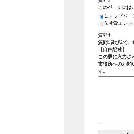
質問3
このページには
1.トップペ
3.検索エン
質問4
質問1及び2で
【自由記述】
この欄に入力さ
市役所へのお問
す。