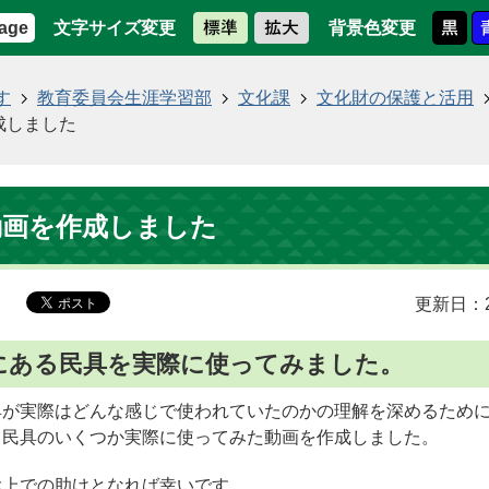
文字サイズ変更
背景色変更
age
す
教育委員会生涯学習部
文化課
文化財の保護と活用
成しました
動画を作成しました
更新日：2
にある民具を実際に使ってみました。
具が実際はどんな感じで使われていたのかの理解を深めるため
る民具のいくつか実際に使ってみた動画を作成しました。
ぶ上での助けとなれば幸いです。