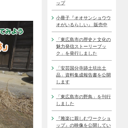
ップ
小冊子『オオサンショウウ
オがいるらしい』 販売中
「東広島市の歴史と文化の
魅力発信ストーリーブッ
ク」を発行しました
「安芸国分寺跡土坑出土
品」資料集成報告書を公開
します
「東広島市の野鳥」を刊行
しました
『雅楽に親しむワークショ
ップ』の映像を公開してい