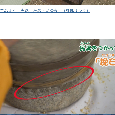
てみよう～火鉢・焙烙・火消壺～