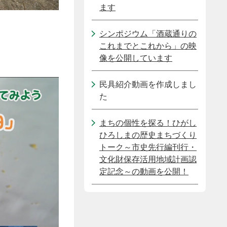
ます
シンポジウム「酒蔵通りの
これまでとこれから」の映
像を公開しています
民具紹介動画を作成しまし
た
まちの個性を探る！ひがし
ひろしまの歴史まちづくり
トーク～市史先行編刊行・
文化財保存活用地域計画認
定記念～の動画を公開！