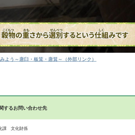
みよう～唐臼・板箕・唐箕～
関するお問い合わせ先
化課 文化財係