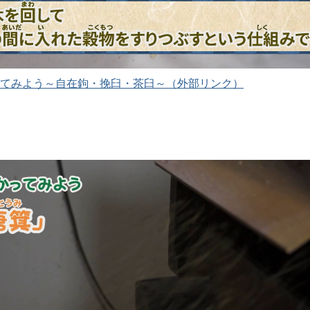
てみよう～自在鉤・挽臼・茶臼～