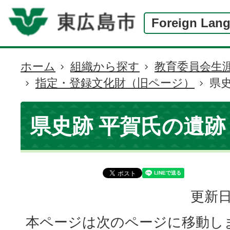
Foreign Lan
ホーム
組織から探す
教育委員会生
現
指定・登録文化財（旧ページ）
県
在
の
位
県史跡 平賀氏の遺跡
置
更新日
本ページは次のページに移動し