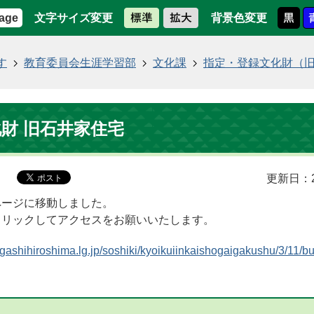
文字サイズ変更
背景色変更
age
す
教育委員会生涯学習部
文化課
指定・登録文化財（
財 旧石井家住宅
更新日：2
ページに移動しました。
クリックしてアクセスをお願いいたします。
higashihiroshima.lg.jp/soshiki/kyoikuiinkaishogaigakushu/3/11/b