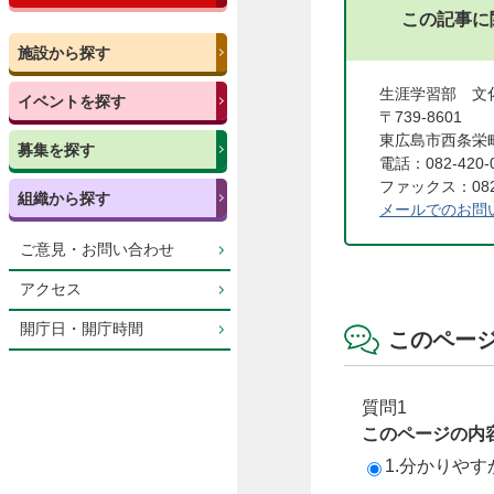
この記事に
施設から探す
生涯学習部 
イベントを探す
〒739-8601
東広島市西条栄町
募集を探す
電話：082-420-
ファックス：082-
組織から探す
メールでのお問
ご意見・お問い合わせ
アクセス
開庁日・開庁時間
このペー
質問1
このページの内
1.分かりやす