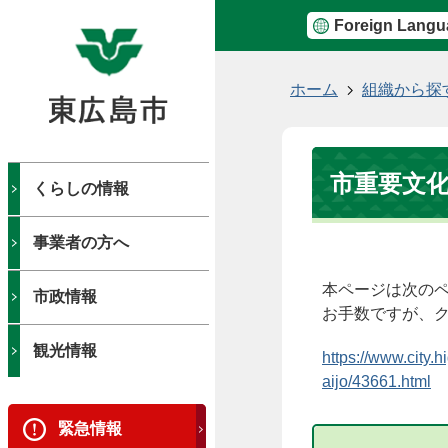
Foreign Langu
現
ホーム
組織から探
在
の
位
市重要文化
置
くらしの情報
事業者の方へ
本ページは次の
市政情報
お手数ですが、
観光情報
https://www.city.
aijo/43661.html
緊急情報