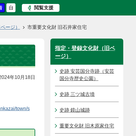
閲覧支援
旧ページ）
市重要文化財 旧石井家住宅
指定・登録文化財（旧ペ
ージ）
史跡 安芸国分寺跡（安芸
024年10月18日
国分寺歴史公園）
史跡 三ツ城古墳
unkazai/town/s
史跡 鏡山城跡
重要文化財 旧木原家住宅