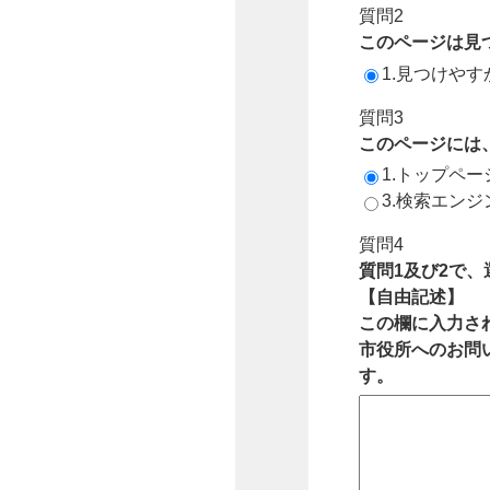
質問2
このページは見
1.見つけやす
質問3
このページには
1.トップペ
3.検索エン
質問4
質問1及び2で
【自由記述】
この欄に入力さ
市役所へのお問
す。