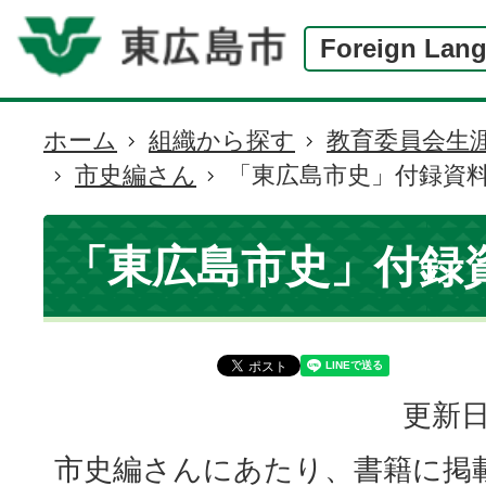
Foreign Lan
ホーム
組織から探す
教育委員会生
現
市史編さん
「東広島市史」付録資
在
の
位
「東広島市史」付録
置
更新日
市史編さんにあたり、書籍に掲