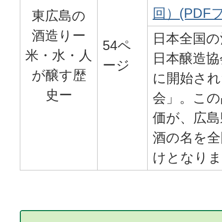
回）(PDFフ
東広島の
酒造りー
日本全国の
54ペ
米・水・人
日本醸造協
ージ
が醸す歴
に開始され
史ー
会」。この
価が、広島
酒の名を全
けとなりま