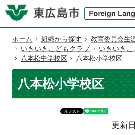
Foreign Lan
ホーム
組織から探す
教育委員会生
現
いきいきこどもクラブ
いきいきこ
在
八本松中学校区
八本松小学校区
の
位
置
八本松小学校区
更新日