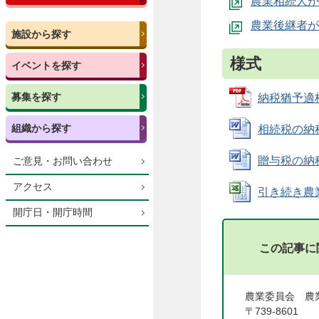
農業相続人が
農業後継者が
施設から探す
様式
イベントを探す
募集を探す
納税猶予適格
組織から探す
相続税の納税
贈与税の納税
ご意見・お問い合わせ
アクセス
引き続き農業
開庁日・開庁時間
この記事に
農業委員会 
〒739-8601