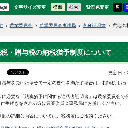
文字サイズ変更
背景色変更
age
す
農業委員会
農業委員会事務局
各種証明書
農地の
続税・贈与税の納税猶予制度について
更新日：2
は贈与を受けた場合で一定の要件を満たす場合は、相続税また
。
きに必要な「納税猶予に関する適格者証明書」は農業委員会で
交付手続きをされる方は農業委員会事務局にお越しください。
制度の詳細な内容については、税務署にご相談ください。