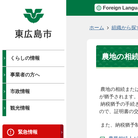
Foreign Langu
現
ホーム
組織から探
在
の
位
農地の相
置
くらしの情報
事業者の方へ
農地の相続また
市政情報
が猶予されます
納税猶予の手続
観光情報
ので、証明書の
また、納税猶予
緊急情報