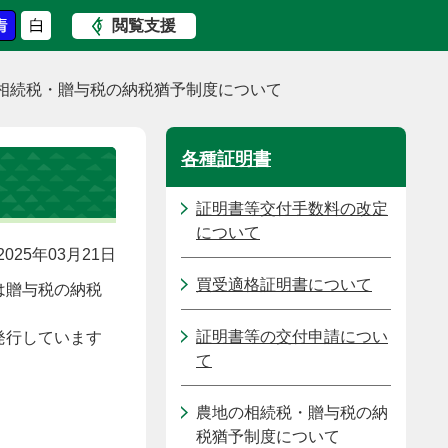
閲覧支援
相続税・贈与税の納税猶予制度について
各種証明書
証明書等交付手数料の改定
について
025年03月21日
買受適格証明書について
は贈与税の納税
証明書等の交付申請につい
発行しています
て
農地の相続税・贈与税の納
税猶予制度について