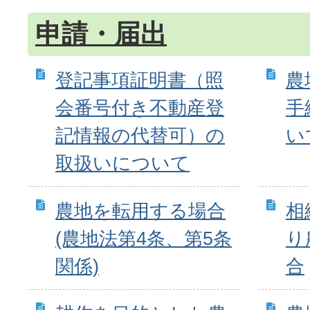
申請・届出
登記事項証明書（照
農
会番号付き不動産登
手
記情報の代替可）の
い
取扱いについて
農地を転用する場合
相
(農地法第4条、第5条
り
関係)
合