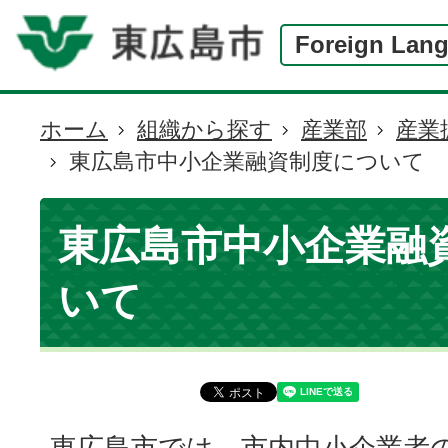
Foreign Lan
ホーム
組織から探す
産業部
産業
現
東広島市中小企業融資制度について
在
の
位
東広島市中小企業融
置
いて
東広島市では、市内中小企業者